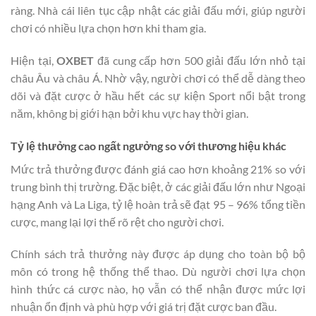
ràng. Nhà cái liên tục cập nhật các giải đấu mới, giúp người
chơi có nhiều lựa chọn hơn khi tham gia.
Hiện tại,
OXBET
đã cung cấp hơn 500 giải đấu lớn nhỏ tại
châu Âu và châu Á. Nhờ vậy, người chơi có thể dễ dàng theo
dõi và đặt cược ở hầu hết các sự kiện Sport nổi bật trong
năm, không bị giới hạn bởi khu vực hay thời gian.
Tỷ lệ thưởng cao ngất ngưởng so với thương hiệu khác
Mức trả thưởng được đánh giá cao hơn khoảng 21% so với
trung bình thị trường. Đặc biệt, ở các giải đấu lớn như Ngoại
hạng Anh và La Liga, tỷ lệ hoàn trả sẽ đạt 95 – 96% tổng tiền
cược, mang lại lợi thế rõ rệt cho người chơi.
Chính sách trả thưởng này được áp dụng cho toàn bộ bộ
môn có trong hệ thống thể thao. Dù người chơi lựa chọn
hình thức cá cược nào, họ vẫn có thể nhận được mức lợi
nhuận ổn định và phù hợp với giá trị đặt cược ban đầu.