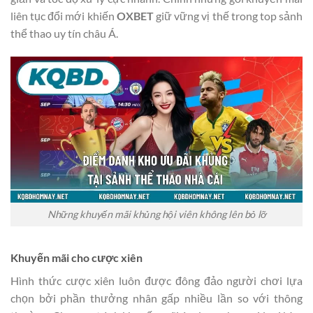
liên tục đổi mới khiến
OXBET
giữ vững vị thế trong top sảnh
thể thao uy tín châu Á.
Những khuyến mãi khủng hội viên không lên bỏ lỡ
Khuyến mãi cho cược xiên
Hình thức cược xiên luôn được đông đảo người chơi lựa
chọn bởi phần thưởng nhân gấp nhiều lần so với thông