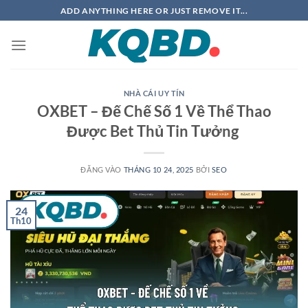
Bỏ
ADD ANYTHING HERE OR JUST REMOVE IT...
qua
nội
dung
NHÀ CÁI UY TÍN
OXBET – Đế Chế Số 1 Về Thể Thao
Được Bet Thủ Tin Tưởng
ĐĂNG VÀO
THÁNG 10 24, 2025
BỞI
SEO
24
Th10