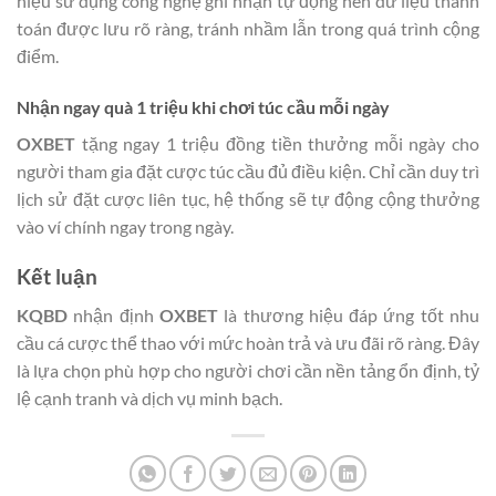
hiệu sử dụng công nghệ ghi nhận tự động nên dữ liệu thanh
toán được lưu rõ ràng, tránh nhầm lẫn trong quá trình cộng
điểm.
Nhận ngay quà 1 triệu khi chơi túc cầu mỗi ngày
OXBET
tặng ngay 1 triệu đồng tiền thưởng mỗi ngày cho
người tham gia đặt cược túc cầu đủ điều kiện. Chỉ cần duy trì
lịch sử đặt cược liên tục, hệ thống sẽ tự động cộng thưởng
vào ví chính ngay trong ngày.
Kết luận
KQBD
nhận định
OXBET
là thương hiệu đáp ứng tốt nhu
cầu cá cược thể thao với mức hoàn trả và ưu đãi rõ ràng. Đây
là lựa chọn phù hợp cho người chơi cần nền tảng ổn định, tỷ
lệ cạnh tranh và dịch vụ minh bạch.