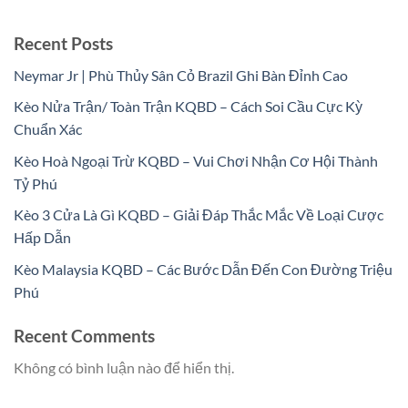
Recent Posts
Neymar Jr | Phù Thủy Sân Cỏ Brazil Ghi Bàn Đỉnh Cao
Kèo Nửa Trận/ Toàn Trận KQBD – Cách Soi Cầu Cực Kỳ
Chuẩn Xác
Kèo Hoà Ngoại Trừ KQBD – Vui Chơi Nhận Cơ Hội Thành
Tỷ Phú
Kèo 3 Cửa Là Gì KQBD – Giải Đáp Thắc Mắc Về Loại Cược
Hấp Dẫn
Kèo Malaysia KQBD – Các Bước Dẫn Đến Con Đường Triệu
Phú
Recent Comments
Không có bình luận nào để hiển thị.