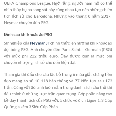
UEFA Champions League. Ngỡ rằng, người hâm mộ có thể
nhìn thấy bộ ba song sát này cùng nhau tạo nên những chiến
tích lịch sử cho Barcelona. Nhưng vào tháng 8 năm 2017,
Neymar chuyển đến PSG.
Đỉnh cao khi khoác áo PSG
Sự nghiệp của
Neymar Jr
chính thức lên hương khi khoác áo
đội bóng PSG. Anh chuyển đến Paris Saint – Germain (PSG)
với mức phí 222 triệu euro. Đây được xem là mức phí
chuyển nhượng lịch sử cho đến hiện đại.
Tham gia thi đấu cho câu lạc bộ trong 6 mùa giải, chàng tiền
đạo mang áo số 10 118 bàn thắng và 77 kiến tạo sau 173
trận. Cùng với đó, anh luôn nằm trong danh sách cầu thủ thi
đấu chính ở những lượt trận quan trọng. Góp phần nâng cao
bề dày thành tích của PSG với: 5 chức vô địch Ligue 1, 3 Cúp
Quốc gia kèm 3 Siêu Cúp Pháp.