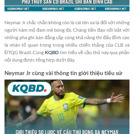
Neymar Jr chắc chắn không còn là cái tên xa lạ đối với những
người hâm mộ đam mê bóng đá. Chàng tiền đạo nổi bật với
những pha ghi bàn đẳng cấp cùng khả năng thi đấu đỉnh cao
là nhân tố quan trọng trong nhiều chiến thắng của CLB và
ĐTQG Brazil. Cùng
KQBD
tìm hiểu về cầu thủ này qua phần
nội dung được tổng hợp dưới đây.
Neymar Jr cùng vài thông tin giới thiệu tiểu sử