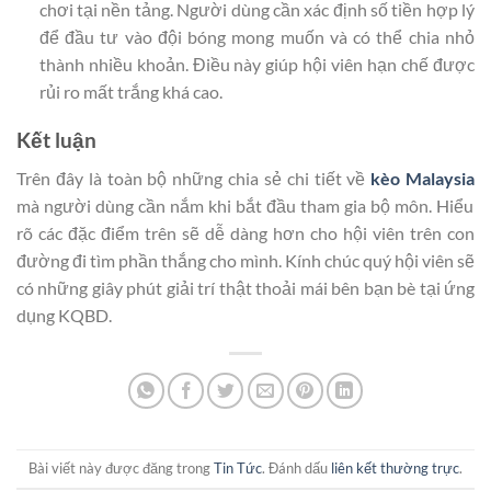
chơi tại nền tảng. Người dùng cần xác định số tiền hợp lý
để đầu tư vào đội bóng mong muốn và có thể chia nhỏ
thành nhiều khoản. Điều này giúp hội viên hạn chế được
rủi ro mất trắng khá cao.
Kết luận
Trên đây là toàn bộ những chia sẻ chi tiết về
kèo Malaysia
mà người dùng cần nắm khi bắt đầu tham gia bộ môn. Hiểu
rõ các đặc điểm trên sẽ dễ dàng hơn cho hội viên trên con
đường đi tìm phần thắng cho mình. Kính chúc quý hội viên sẽ
có những giây phút giải trí thật thoải mái bên bạn bè tại ứng
dụng KQBD.
Bài viết này được đăng trong
Tin Tức
. Đánh dấu
liên kết thường trực
.