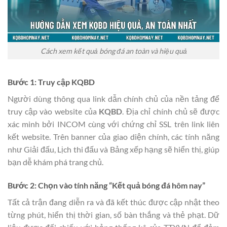
Cách xem kết quả bóng đá an toàn và hiệu quả
Bước 1: Truy cập KQBD
Người dùng thông qua link dẫn chính chủ của nền tảng để
truy cập vào website của
KQBD
. Địa chỉ chính chủ sẽ được
xác minh bởi INCOM cùng với chứng chỉ SSL trên link liên
kết website. Trên banner của giao diện chính, các tính năng
như Giải đấu, Lịch thi đấu và Bảng xếp hạng sẽ hiển thị, giúp
bạn dễ khám phá trang chủ.
Bước 2: Chọn vào tính năng “Kết quả bóng đá hôm nay”
Tất cả trận đang diễn ra và đã kết thúc được cập nhật theo
từng phút, hiển thị thời gian, số bàn thắng và thẻ phạt. Dữ