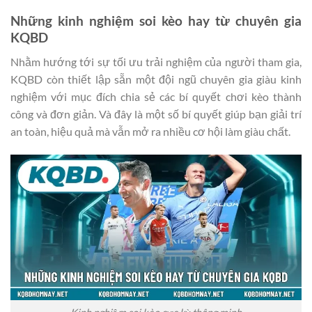
Những kinh nghiệm soi kèo hay từ chuyên gia
KQBD
Nhằm hướng tới sự tối ưu trải nghiệm của người tham gia,
KQBD còn thiết lập sẵn một đội ngũ chuyên gia giàu kinh
nghiệm với mục đích chia sẻ các bí quyết chơi kèo thành
công và đơn giản. Và đây là một số bí quyết giúp bạn giải trí
an toàn, hiệu quả mà vẫn mở ra nhiều cơ hội làm giàu chất.