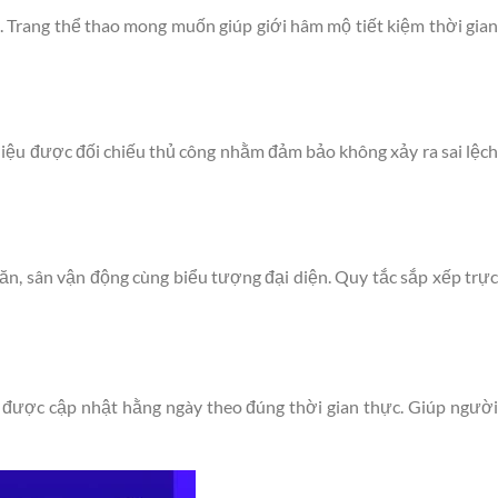
. Trang thể thao mong muốn giúp giới hâm mộ tiết kiệm thời gian
liệu được đối chiếu thủ công nhằm đảm bảo không xảy ra sai lệc
 lăn, sân vận động cùng biểu tượng đại diện. Quy tắc sắp xếp trực
ệu được cập nhật hằng ngày theo đúng thời gian thực. Giúp người