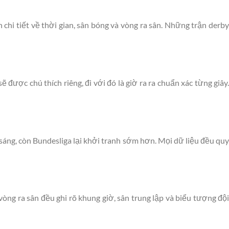
hi tiết về thời gian, sân bóng và vòng ra sân. Những trận derby
được chú thích riêng, đi với đó là giờ ra ra chuẩn xác từng giây.
 sáng, còn Bundesliga lại khởi tranh sớm hơn. Mọi dữ liệu đều qu
vòng ra sân đều ghi rõ khung giờ, sân trung lập và biểu tượng độ