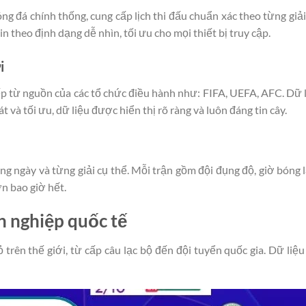
đá chính thống, cung cấp lịch thi đấu chuẩn xác theo từng giải
n theo định dạng dễ nhìn, tối ưu cho mọi thiết bị truy cập.
i
ếp từ nguồn của các tổ chức điều hành như: FIFA, UEFA, AFC. Dữ 
 và tối ưu, dữ liệu được hiển thị rõ ràng và luôn đáng tin cây.
ừng ngày và từng giải cụ thể. Mỗi trận gồm đội đụng độ, giờ bóng
n bao giờ hết.
ên nghiệp quốc tế
 trên thế giới, từ cấp câu lạc bộ đến đội tuyển quốc gia. Dữ li