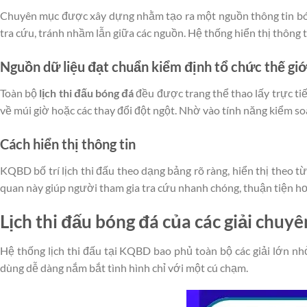
Chuyên mục được xây dựng nhằm tạo ra một nguồn thông tin bóng 
tra cứu, tránh nhầm lẫn giữa các nguồn. Hệ thống hiển thị thông ti
Nguồn dữ liệu đạt chuẩn kiểm định tổ chức thế giớ
Toàn bộ
lịch thi đấu bóng đá
đều được trang thể thao lấy trực ti
về múi giờ hoặc các thay đổi đột ngột. Nhờ vào tính năng kiểm soát
Cách hiển thị thông tin
KQBD bố trí lịch thi đấu theo dạng bảng rõ ràng, hiển thị theo t
quan này giúp người tham gia tra cứu nhanh chóng, thuận tiện hơ
Lịch thi đấu bóng đá của các giải chuy
Hệ thống lịch thi đấu tại KQBD bao phủ toàn bộ các giải lớn nhỏ
dùng dễ dàng nắm bắt tình hình chỉ với một cú chạm.