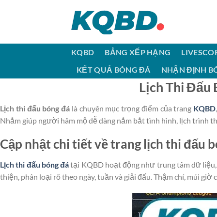
Bỏ
qua
nội
dung
KQBD
BẢNG XẾP HẠNG
LIVESCO
KẾT QUẢ BÓNG ĐÁ
NHẬN ĐỊNH B
Lịch Thi Đấu
Lịch thi đấu bóng đá
là chuyên mục trọng điểm của trang
KQBD
Nhằm giúp người hâm mộ dễ dàng nắm bắt tình hình, lịch trình th
Cập nhật chi tiết về trang lịch thi đấu
Lịch thi đấu bóng đá
tại KQBD hoạt động như trung tâm dữ liệu, c
thiện, phân loại rõ theo ngày, tuần và giải đấu. Thậm chí, múi gi