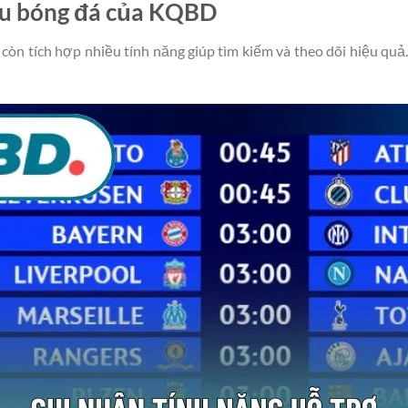
 đấu bóng đá của KQBD
còn tích hợp nhiều tính năng giúp tìm kiếm và theo dõi hiệu quả