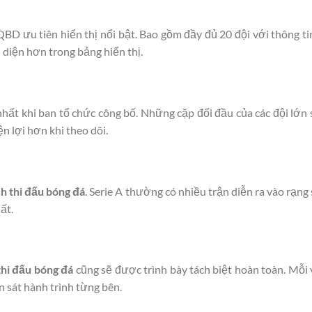
ưu tiên hiển thị nổi bật. Bao gồm đầy đủ 20 đội với thông tin c
 diện hơn trong bảng hiển thị.
t khi ban tổ chức công bố. Những cặp đối đầu của các đội lớn sẽ 
ện lợi hơn khi theo dõi.
ch thi đấu bóng đá
. Serie A thường có nhiều trận diễn ra vào rạng
ất.
 thi đấu bóng đá
cũng sẽ được trình bày tách biệt hoàn toàn. Mỗi 
n sát hành trình từng bên.