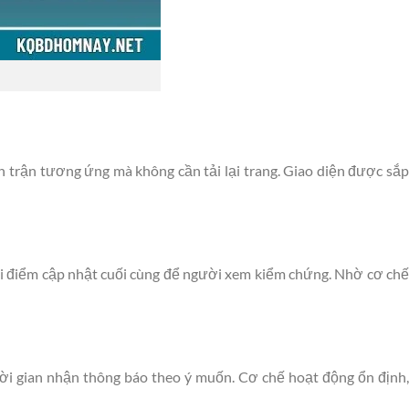
ch trận tương ứng mà không cần tải lại trang. Giao diện được sắp
ời điểm cập nhật cuối cùng để người xem kiểm chứng. Nhờ cơ chế
ời gian nhận thông báo theo ý muốn. Cơ chế hoạt động ổn định,